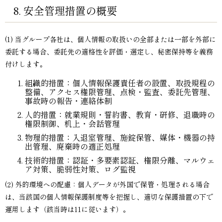
8. 安全管理措置の概要
(1) 当グループ各社は、個人情報の取扱いの全部または一部を外部に
委託する場合、委託先の適格性を評価・選定し、秘密保持等を義務
付けします。
組織的措置：個人情報保護責任者の設置、取扱規程の
整備、アクセス権限管理、点検・監査、委託先管理、
事故時の報告・連絡体制
人的措置：就業規則・誓約書、教育・研修、退職時の
権限制御、机上・会話管理
物理的措置：入退室管理、施錠保管、媒体・機器の持
出管理、廃棄時の適正処理
技術的措置：認証・多要素認証、権限分離、マルウェ
ア対策、脆弱性対策、ログ監視
(2) 外的環境への配慮：個人データが外国で保管・処理される場合
は、当該国の個人情報保護制度等を把握し、適切な保護措置の下で
運用します（該当時は11に従います）。