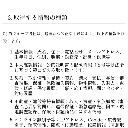
3. 取得する情報の種類
(1) 当グループ各社は、適法かつ公正な手段により、以下の情報を取
得します。
基本情報：氏名、住所、電話番号、メールアドレス、
生年月日、性別、職業・勤務先・部署・役職等
本人確認情報：公的証明書の記載情報（番号等は法令
に基づく範囲でのみ取り扱います）
契約・取引情報：見積・契約・請求・支払、与信・審
査結果、保証・保険加入情報、物件情報、入退去・点
検・修繕・保守履歴、工事・施工情報、問い合わせ・
対応履歴
不動産・建設等特有情報：収入・資産・家族構成（審
査に必要な範囲）、連帯保証・緊急連絡先、図面・現
地調査記録、保険・保証商品に関する情報
オンライン識別子等：IPアドレス、Cookie・広告識
別子、端末情報、閲覧・行動履歴、位置情報（同意取