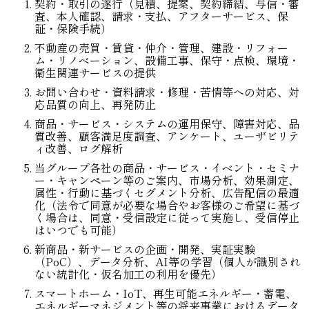
契約・取引の遂行（見積、提案、契約締結、与信・審
査、本人確認、請求・支払、アフターサービス、保
証・保険手続）
不動産の売買・賃貸・仲介・管理、建設・リフォー
ム・リノベーション、設備工事、保守・点検、環境・
衛生関連サービスの提供
お問い合わせ・資料請求・修理・苦情等への対応、対
応品質の向上、再発防止
商品・サービス・システムの運用保守、障害対応、品
質改善、顧客満足度調査、アンケート、ユーザビリテ
ィ改善、ログ解析
当グループ各社の商品・サービス・イベント・セミナ
ー・キャンペーン等のご案内、市場分析、効果測定、
属性・行動に基づくセグメント分析、広告配信の最適
化（法令で同意が必要な場合やお客様のご希望に基づ
く場合は、同意・受信設定に従って実施し、受信停止
はいつでも可能）
新商品・新サービスの企画・開発、実証実験
（PoC）、データ分析、AI等の学習（個人が識別され
ない統計化・仮名加工の利用を優先）
スマートホーム・IoT、再生可能エネルギー・蓄電、
エネルギーマネジメント等の将来事業におけるデータ