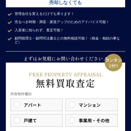
売却
しなくても
管理会社を変えるだけでも承ります！
売るべき時期・満室・家賃アップのためのアドバイス可能！
入居者に知られず、査定可能！
顧問税理士・顧問司法書士との無料相談可能！
（税金・相続の事な
ど）
まずはお気軽にお問い合わせください！
カンタン
1分!!
FREE PROPERTY APPRAISAL
無料買取査定
所有物件種別
アパート
マンション
戸建て
事業用・その他