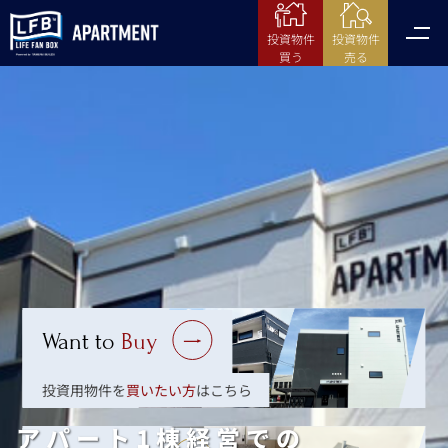
投資物件
投資物件
売る
買う
Want to
Buy
投資用物件を
買いたい方
はこちら
アパート1棟経営での