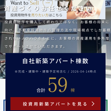
Want to
Sell
資産づくりお任せください
投資用物件を
売りたい方
はこちら
投資用物件を購入して終わりではなく、お客様の将来に
向け、
不動産投資物件の管理方法や現場視点でしか蓄積
されないノウハウをもとに、お客様の資産運用を多角度
でサポートさせていただきます。
自社新築アパート棟数
59
※完成・建築中・建築予定地含む / 2026-04-14時点
合計
棟
投資用新築アパートを見る