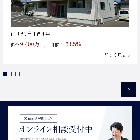
山口県宇部市西小串
9,400万円
6.85%
価格:
利回り:
詳しく見る