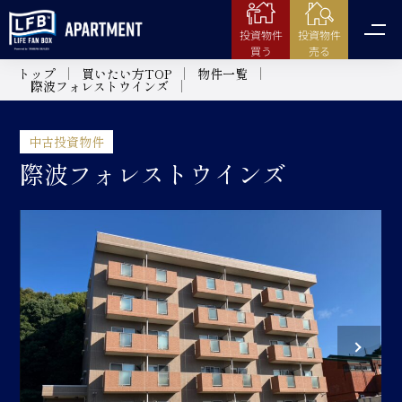
投資物件
投資物件
売る
買う
トップ
買いたい方TOP
物件一覧
際波フォレストウインズ
中古投資物件
際波フォレストウインズ