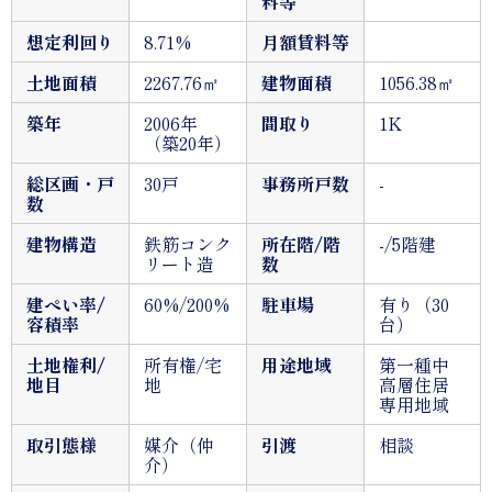
料等
想定利回り
8.71%
月額賃料等
土地面積
2267.76㎡
建物面積
1056.38㎡
築年
2006年
間取り
1K
（築20年）
総区画・戸
30戸
事務所戸数
-
数
建物構造
鉄筋コンク
所在階/階
-/5階建
リート造
数
建ぺい率/
60%/200%
駐車場
有り（30
容積率
台）
土地権利/
所有権/宅
用途地域
第一種中
地目
地
高層住居
専用地域
取引態様
媒介（仲
引渡
相談
介）