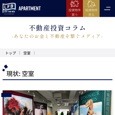
投資物件
投資物件
売る
買う
不動産投資コラム
-あなたのお金と不動産を繋ぐメディア-
トップ
空室
現状:
空室