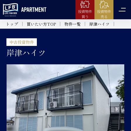
投資物件
投資物件
売る
買う
トップ
買いたい方TOP
物件一覧
岸津ハイツ
中古投資物件
岸津ハイツ