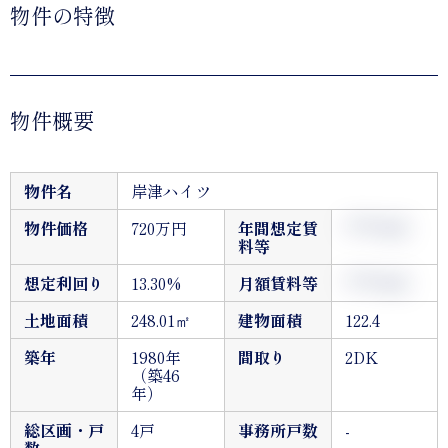
物件の特徴
物件概要
物件名
岸津ハイツ
物件価格
720万円
年間想定賃
*,***＊円
料等
想定利回り
13.30%
月額賃料等
*,***＊円
土地面積
248.01㎡
建物面積
122.4
築年
1980年
間取り
2DK
（築46
年）
総区画・戸
4戸
事務所戸数
-