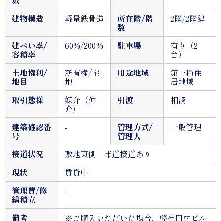
数
建物構造
軽量鉄骨造
所在階/階
2階/2階建
数
建ぺい率/
60%/200%
駐車場
有り（2
容積率
台）
土地権利/
所有権/宅
用途地域
第一種住
地目
地
居地域
取引態様
媒介（仲
引渡
相談
介）
建築確認番
-
管理方式/
一般管理
号
管理人
接道状況
敷地東側 市道接道あり
現状
賃貸中
管理費/修
-
繕積立
備考
※ご購入いただいた場合、弊社田村ビル