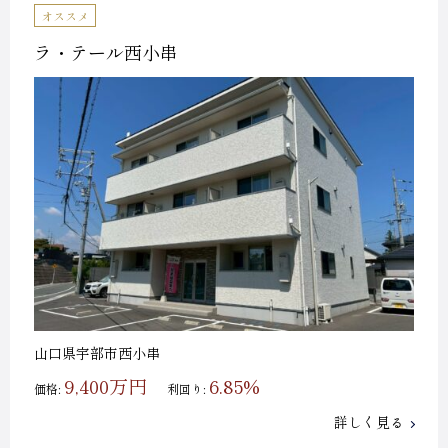
オススメ
ラ・テール西小串
山口県宇部市西小串
9,400万円
6.85%
価格:
利回り:
詳しく見る