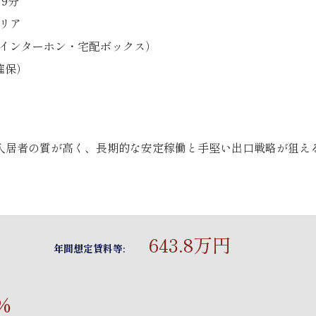
9分
リア
インターホン・宅配ボックス）
確保）
入居者の質が高く、長期的な安定稼働と手堅い出口戦略が狙え
643.8万円
年間想定賃料等:
5%