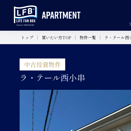
トップ
買いたい方TOP
物件一覧
ラ・テール西
中古投資物件
ラ・テール西小串