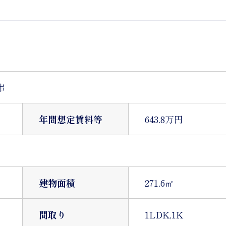
串
年間想定賃料等
643.8万円
建物面積
271.6㎡
）
間取り
1LDK,1K