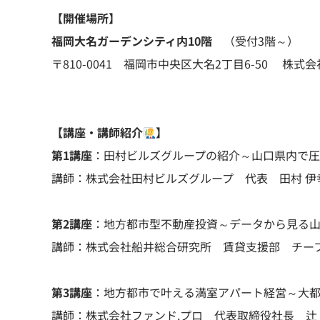
【開催場所】
福岡大名ガーデンシティ内10階
（受付3階～）
〒810-0041 福岡市中央区大名2丁目6-50 株
【講座・講師紹介
】
第1講座
：田村ビルズグループの紹介～山口県内で
講師：株式会社田村ビルズグループ 代表 田村 伊
第2講座
：地方都市型不動産投資～データから見る
講師：株式会社船井総合研究所 賃貸支援部 チー
第3講座
：地方都市で叶える満室アパート経営～大
講師：株式会社ファンド.プロ 代表取締役社長 辻