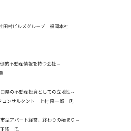
式会社田村ビルズグループ 福岡本社
圧倒的不動産情報を持つ会社～
幸
山口県の不動産投資としての立地性～
フコンサルタント 上村 隆一郎 氏
都市型アパート経営、終わりの始まり～
 正隆 氏