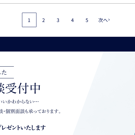
1
2
3
4
5
次へ