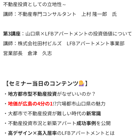
不動産投資としての立地性～
講師：不動産専門コンサルタント 上村 隆一郎 氏
第3講座
：山口県×LFBアパートメントの投資価値について
講師：株式会社田村ビルズ LFBアパートメント事業部
営業部長 倉津 久志
【セミナー当日のコンテンツ
】
・
地方都市型不動産投資
がなぜいいのか？
・
地価が広島の4分の1
!?穴場都市山口県の魅力
・大都市で不動産投資が難しい時代の
新常識
・不動産投資市況と新築アパート
成功事例
を公開
・
高デザイン×高入居率
のLFBアパートメントとは