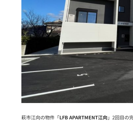
萩市江向の物件「
LFB APARTMENT江向
」2回目の