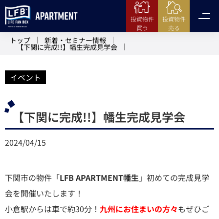
投資物件
投資物件
売る
買う
トップ
新着・セミナー情報
【下関に完成!!】幡生完成見学会
イベント
【下関に完成!!】幡生完成見学会
2024/04/15
下関市の物件「
LFB APARTMENT幡生
」初めての完成見学
会を開催いたします！
小倉駅からは車で約30分！
九州にお住まいの方々
もぜひご