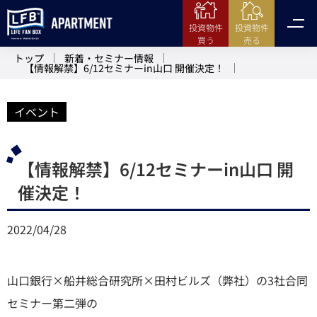
投資物件
投資物件
売る
買う
トップ
新着・セミナー情報
【情報解禁】6/12セミナーin山口 開催決定！
イベント
【情報解禁】6/12セミナーin山口 開
催決定！
2022/04/28
山口銀行×船井総合研究所×田村ビルズ（弊社）の3社合同
セミナー第二弾の