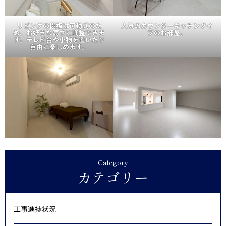
リビングの棚板は可動式のた
人気のカウンターキッチンタイ
め、お好きな高さに調整できま
プのお部屋。
す。テレビ台や小物を置いたり
自由に楽しめます。
Category
カテゴリー
工事進捗状況