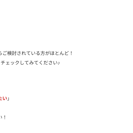
らご検討されている方がほとんど！
をチェックしてみてください♪
たい
」
い！