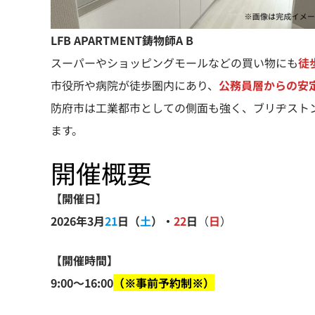
LFB APARTMENT鋳物師A B
スーパーやショッピングモールなどの買い物にも
徒
市役所や病院が徒歩圏内にあり、
公務員層からの安
防府市は工業都市としての側面も強く、ブリヂスト
ます。
開催概要
【開催日】
2026年3月
21
日（
土
）・
22
日
（
日
）
【開催時間】
9:00〜16:00
（※事前予約制※）