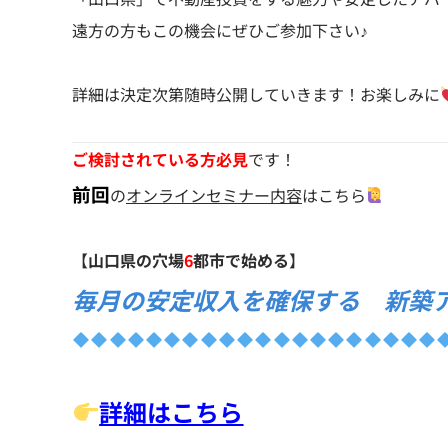
遠方の方もこの機会にぜひご参加下さい♪
詳細は決定次第随時公開していきます！お楽しみに
ご検討されている方必見
です！
前回
の
オンラインセミナー内容
はこちら
【
山口県の穴場
6
都市で始める
】
毎月の安定収入を確保する 新築
詳細はこちら