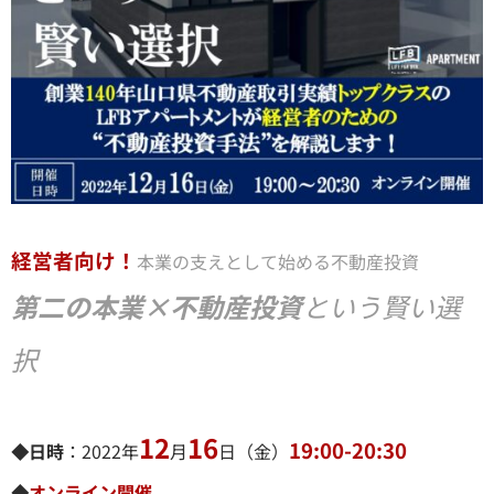
経営者向け！
本業の支えとして始める不動産投資
第二の本業×不動産投資
という賢い選
択
12
16
19:00-20:30
◆日時
：2022年
月
日（金）
◆
オンライン開催